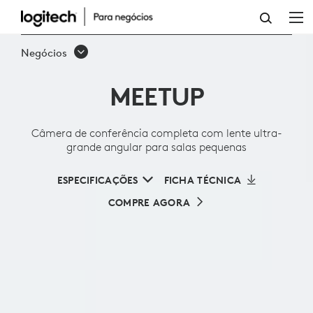
CÂMERA
DE
Negócios
CONFERÊNCIA
MEETUP
COMPLETA
COM
Câmera de conferência completa com lente ultra-
LENTE
grande angular para salas pequenas
ULTRA-
ESPECIFICAÇÕES
FICHA TÉCNICA
GRANDE
COMPRE AGORA
ANGULAR
PARA
SALAS
PEQUENAS