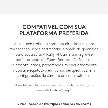
COMPATÍVEL COM SUA
PLATAFORMA PREFERIDA
A Logitech trabalha com parceiros líderes para
fornecer soluções certificadas e fáceis de gerenciar
para cada sala. A Rally AI Camera integra-se
perfeitamente ao Zoom Rooms e às Salas do
Microsoft Teams, permitindo um enquadramento
natural e equitativo em várias perspectivas, em
configurações de câmera única e múltiplas.
*Para obter as informações mais recentes sobre certificações e
compatibilidade, vá a
.
aqui
Visualização de múltiplas câmeras do Teams
Diretor Inteligente do Zoom