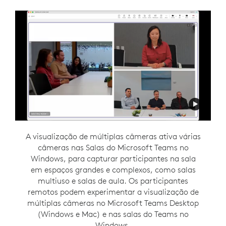
A visualização de múltiplas câmeras ativa várias
O diretor inteligente foi projetado para viabilizar
a comunicação flexível, criando um ambiente de
câmeras nas Salas do Microsoft Teams no
reunião híbrido inclusivo. Este recurso do Zoom
Windows, para capturar participantes na sala
Rooms no Windows oferece às pessoas na sala
em espaços grandes e complexos, como salas
seu próprio espaço em uma visualização em
multiuso e salas de aula. Os participantes
remotos podem experimentar a visualização de
galeria, para que tenham a mesma
múltiplas câmeras no Microsoft Teams Desktop
oportunidade de serem vistas e ouvidas como
(Windows e Mac) e nas salas do Teams no
todos os outros na reunião.
Windows.