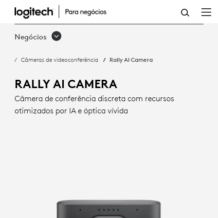
RALLY
AI
Negócios
CAMERA:
Câmeras de videoconferência
Rally AI Camera
ENQUADRAMENTO
INTELIGENTE
RALLY AI CAMERA
E
Câmera de conferência discreta com recursos
otimizados por IA e óptica vívida
ÓTICA
VÍVIDA
|
LOGITECH