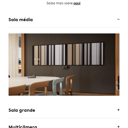
Saiba mais sobre
.
aqui
Sala média
Sala grande
Multicâmera