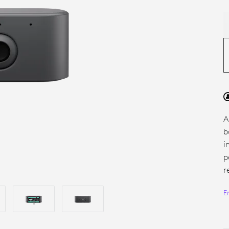
A
b
i
p
r
E