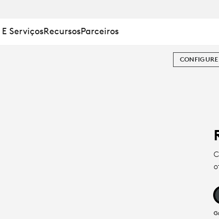
 E Serviços
Recursos
Parceiros
CONFIGURE
MENTO
C
o
G