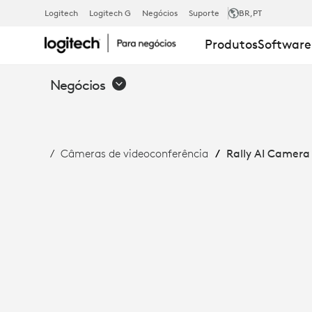
RALLY
Logitech
Logitech G
Negócios
Suporte
BR
,PT
Produtos
Software
AI
Negócios
CAMERA:
Câmeras de videoconferência
Rally AI Camera
ENQUADRA
INTELIGENTE
E