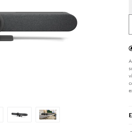
A
s
v
c
e
E