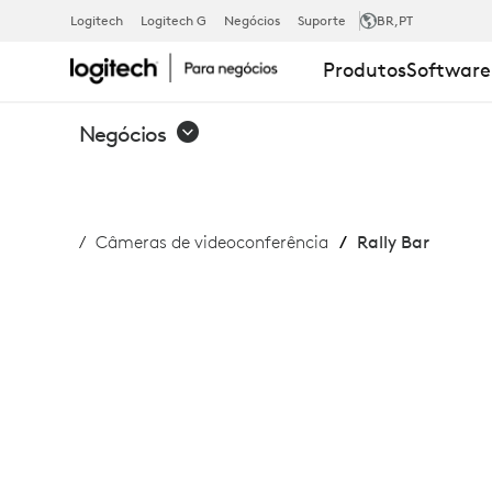
RALLY
Logitech
Logitech G
Negócios
Suporte
BR
,PT
Produtos
Software
BAR
Negócios
Câmeras de videoconferência
Rally Bar