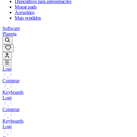
Dispositivos para apresentações
Mouse pads
Acessórios
Mais vendidos
Software
Planeta
Logi
Comprar
Keyboards
Logi
Comprar
Keyboards
Logi