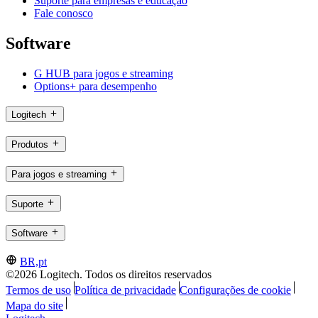
Suporte para empresas e educação
Fale conosco
Software
G HUB para jogos e streaming
Options+ para desempenho
Logitech
Produtos
Para jogos e streaming
Suporte
Software
BR,pt
©2026 Logitech. Todos os direitos reservados
Termos de uso
Política de privacidade
Configurações de cookie
Mapa do site