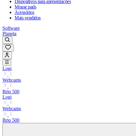
Dispositivos para apresentações
Mouse pads
Acessórios
Mais vendidos
Software
Planeta
Logi
Webcams
Brio 500
Logi
Webcams
Brio 500