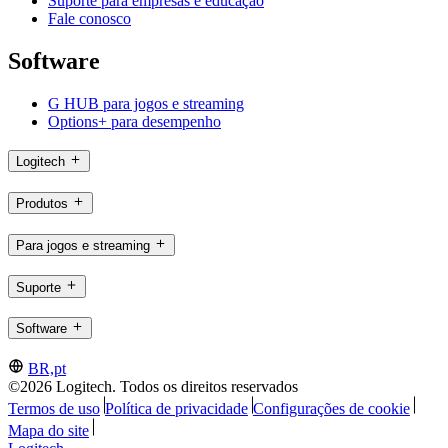
Suporte para empresas e educação
Fale conosco
Software
G HUB para jogos e streaming
Options+ para desempenho
Logitech
Produtos
Para jogos e streaming
Suporte
Software
BR,pt
©2026 Logitech. Todos os direitos reservados
Termos de uso
Política de privacidade
Configurações de cookie
Mapa do site