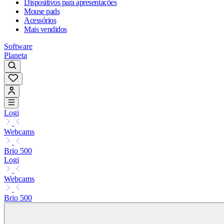
Dispositivos para apresentações
Mouse pads
Acessórios
Mais vendidos
Software
Planeta
Logi
Webcams
Brio 500
Logi
Webcams
Brio 500