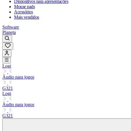
Dispositivos para apresentações
Mouse pads
Acessórios
Mais vendidos
Software
Planeta
Logi
Áudio para jogos
G321
Logi
Áudio para jogos
G321