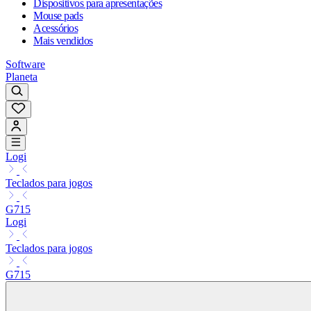
Dispositivos para apresentações
Mouse pads
Acessórios
Mais vendidos
Software
Planeta
Logi
Teclados para jogos
G715
Logi
Teclados para jogos
G715