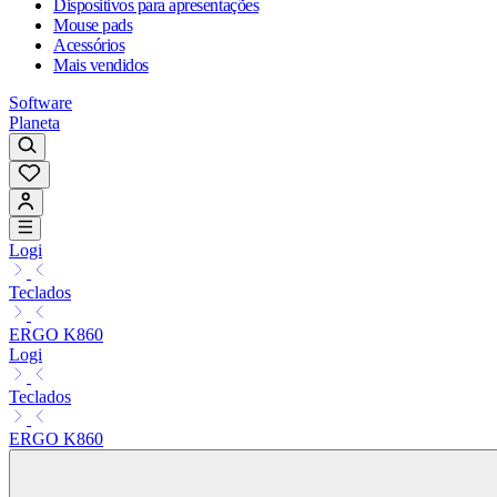
Dispositivos para apresentações
Mouse pads
Acessórios
Mais vendidos
Software
Planeta
Logi
Teclados
ERGO K860
Logi
Teclados
ERGO K860