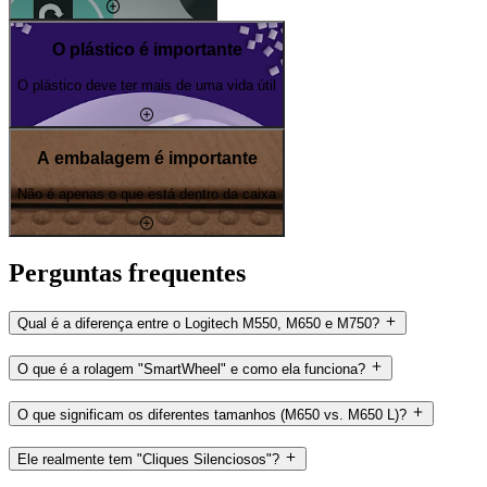
O plástico é importante
O plástico deve ter mais de uma vida útil
A embalagem é importante
Não é apenas o que está dentro da caixa
Perguntas frequentes
Qual é a diferença entre o Logitech M550, M650 e M750?
O que é a rolagem "SmartWheel" e como ela funciona?
O que significam os diferentes tamanhos (M650 vs. M650 L)?
Ele realmente tem "Cliques Silenciosos"?