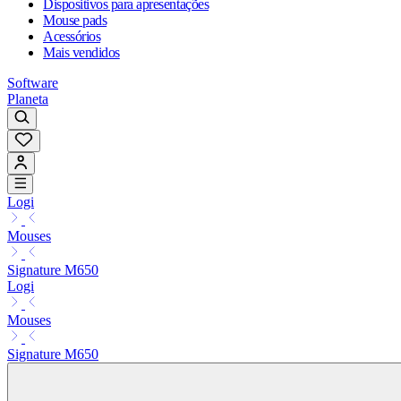
Dispositivos para apresentações
Mouse pads
Acessórios
Mais vendidos
Software
Planeta
Logi
Mouses
Signature M650
Logi
Mouses
Signature M650