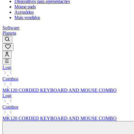
Dispositivos para apresentações
Mouse pads
Acessórios
Mais vendidos
Software
Planeta
Logi
Combos
MK120 CORDED KEYBOARD AND MOUSE COMBO
Logi
Combos
MK120 CORDED KEYBOARD AND MOUSE COMBO