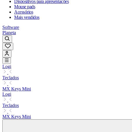
Dispositivos para apresentações
Mouse pads
Acessórios
Mais vendidos
Software
Planeta
Logi
Teclados
MX Keys Mini
Logi
Teclados
MX Keys Mini