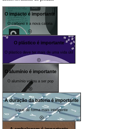
O impacto é importante
O carbono é a nova caloria
O plástico é importante
O plástico deve ter mais de uma vida útil
O alumínio é importante
O alumínio voltou a ser pop
A duração da bateria é importante
Ligue de forma mais inteligente