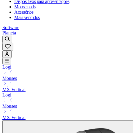
Dispositivos para apresentações
Mouse pads
Acessórios
Mais vendidos
Software
Planeta
Logi
Mouses
MX Vertical
Logi
Mouses
MX Vertical