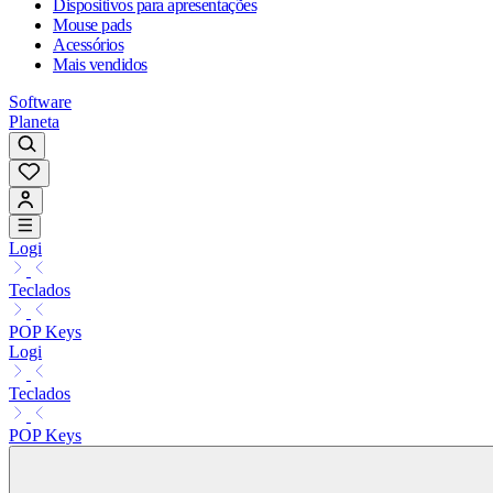
Dispositivos para apresentações
Mouse pads
Acessórios
Mais vendidos
Software
Planeta
Logi
Teclados
POP Keys
Logi
Teclados
POP Keys