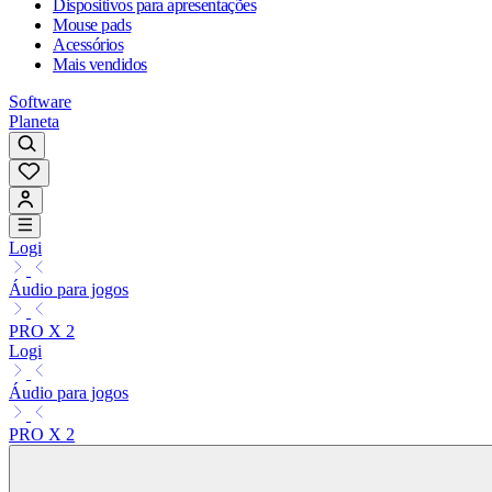
Dispositivos para apresentações
Mouse pads
Acessórios
Mais vendidos
Software
Planeta
Logi
Áudio para jogos
PRO X 2
Logi
Áudio para jogos
PRO X 2