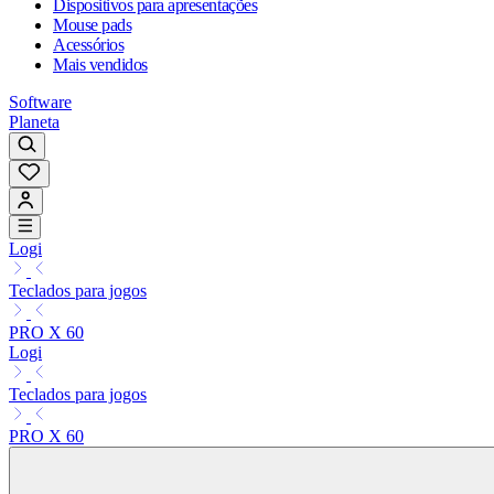
Dispositivos para apresentações
Mouse pads
Acessórios
Mais vendidos
Software
Planeta
Logi
Teclados para jogos
PRO X 60
Logi
Teclados para jogos
PRO X 60