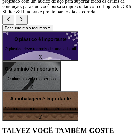
projetado com um núcleo de aço para suportar todos os estilos de
condução, para que você possa sempre contar com o Logitech G RS
Shifter & Handbrake pronto para o dia da corrida.
Descubra mais recursos
O plástico é importante
O plástico deve ter mais de uma vida útil
O alumínio é importante
O alumínio voltou a ser pop
A embalagem é importante
Não é apenas o que está dentro da caixa
TALVEZ VOCÊ TAMBÉM GOSTE