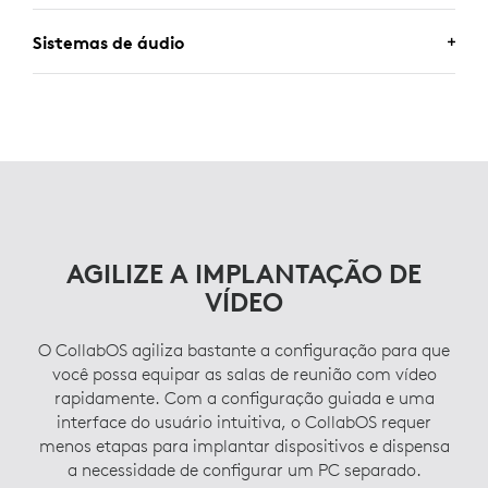
Sistemas de áudio
Ajude os funcionários no modelo híbrido a
encontrarem e reservarem salas de reunião com
mais facilidade quando estiverem no escritório.
Use sistemas de áudio verificados de parceiros
O
Tap Scheduler
usa o CollabOS e funciona
selecionados. Com o
RoomMate
, um appliance
perfeitamente com os principais softwares de
CollabOS para periféricos de soluções para salas
agendamento de sala.
e câmeras de conferência compatíveis, você
pode escolher.
Para obter as informações mais recentes sobre certificação e
compatibilidade das soluções de agendamento,
clique aqui
.
Para obter as informações mais recentes sobre certificação e
AGILIZE A IMPLANTAÇÃO DE
compatibilidade dos serviços de videoconferência,
clique
aqui
.
VÍDEO
O CollabOS agiliza bastante a configuração para que
você possa equipar as salas de reunião com vídeo
rapidamente. Com a configuração guiada e uma
interface do usuário intuitiva, o CollabOS requer
menos etapas para implantar dispositivos e dispensa
a necessidade de configurar um PC separado.