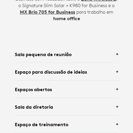
o Signature Slim Solar + K980 for Business e o
MX Brio 705 for Business
para trabalho em
home office
Sala pequena de reunião
Espaço para discussão de ideias
Apresentamos a
Logitech Rally Bar Huddle
e
Espaços abertos
o
Tap IP
para
salas pequenas
.
Apresentamos a
Logitech Rally Bar Mini
e um
Sala da diretoria
painel interativo para
salas médias
.
Apresentamos o
Rally Board 65
e o
Rally Board
Espaço de treinamento
65 Cart
para
espaços abertos e salas
CONFERIR A SOLUÇÃO PARA
SALAS PEQUENAS DE REUNIÃO
pequenas
.