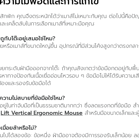
ตความไม่พอดีและการแก้ไข
สักพัก คุณจึงตระหนักได้ว่าเมาส์ไม่เหมาะกับคุณ ต่อไปนี้คือ
์ และเคล็ดลับในการเลือกเมาส์ที่เหมาะมือคุณ:
ถูกับโต๊ะอยู่เสมอใช่ไหม?
อยหรือเมาส์ที่ขนาดใหญ่ขึ้น อุปกรณ์ที่มีส่วนโค้งสูงกว่าตรงกล
?
ยยกระดับฝ่ามือออกจากโต๊ะ ถ้าคุณสังเกตว่าข้อมือกดอยู่กับพื้นผ
างป้องกันเนื้อเยื่ออ่อนไหวรอบ ๆ ข้อมือไม่ให้ได้รับความเ
้องและรองรับข้อมือได้
ความไม่สบายที่ข้อมือใช่ไหม?
ออยู่ในท่าจับมือที่เป็นธรรมชาติมากกว่า ซึ่งลดแรงกดที่ข้อมือ 
อ
Lift Vertical Ergonomic Mouse
สำหรับมือขนาดเล็กและผู
อเมื่อยล้าหรือไม่?
เป็นไปได้สองข้อ: ข้อหนึ่ง ฝ่ามืออาจต้องมีการรองรับเล็กน้อย 