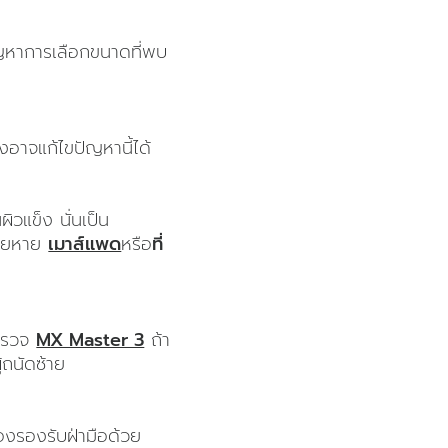
ปัญหาการเลือกขนาดที่พบ
างอาจแก้ไขปัญหานี้ได้
ิวแข็ง นั่นเป็น
สียหาย
เมาส์แพด
หรือ
ที่
สำรวจ
MX Master 3
ถ้า
้ถนัดซ้าย
ลองรองรับฝ่ามือด้วย