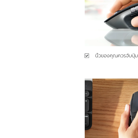
นิ้วของคุณควรจับปุ่ม