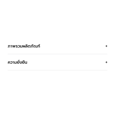
ภาพรวมผลิตภัณฑ์
ความยั่งยืน
MX KEYS COMBO FOR BUSINESS
ตัวเลือกการออกแบบที่คุณจะ
| GEN 2
รู้สึกดี
ปรับแต่งชุดคอมโบ MX Keys Combo for Business |
Gen 2 และกำหนดค่าทุกการดำเนินการสำหรับแต่ละงานที่แตก
Logitech มุ่งมั่นที่จะร่วมสร้างโลกที่ยั่งยืนมากขึ้น เราทำงาน
ต่างกัน
อย่างแข็งขันเพื่อลดผลกระทบต่อสิ่งแวดล้อมและเร่งความเร็ว
ให้เกิดการเปลี่ยนแปลงระดับสังคม