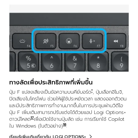
ทางลัดเพื่อประสิทธิภาพที่เพิ่มขึ้น
*
ปุ่ม F แปลงเสียงเป็นข้อความบนคีย์บอร์ด
, ปุ่มเลือกอิโมจิ,
ปิดเสียงไมโครโฟน ช่วยให้ผู้ใช้ประหยัดเวลา แสดงออกตัวตน
และมีประสิทธิภาพการทำงานมากขึ้นในการประชุมผ่านวิดีโอ
ปุ่ม F เพิ่มเติมสามารถปรับแต่งได้ด้วยแอป Logi Options+
17
ดาวน์โหลด
ได้สำหรับ Windows และ macOS ที่ logitech.c
เพื่อเปิดใช้งานปุ่มลัด เช่น การเรียกใช้ Copilot
18
ใน Windows (ในตัวอย่าง)
Copilot ใน Windows (หน้าตัวอย่าง)
.
เรียนรู้เพิ่มเติมเกี่ยวกับ LOGI OPTIONS+