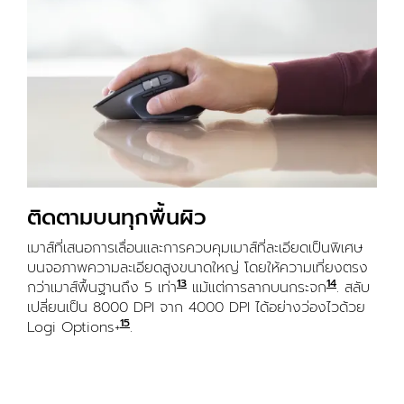
ติดตามบนทุกพื้นผิว
เมาส์ที่เสนอการเลื่อนและการควบคุมเมาส์ที่ละเอียดเป็นพิเศษ
บนจอภาพความละเอียดสูงขนาดใหญ่ โดยให้ความเที่ยงตรง
13
14
กว่าเมาส์พื้นฐานถึง 5 เท่า
เปรียบเทียบกับเมาส์ Logitech ปกติที่
แม้แต่การลากบนกระจก
กระจกหนาอ
. สลับ
เปลี่ยนเป็น 8000 DPI จาก 4000 DPI ได้อย่างว่องไวด้วย
15
Logi Options+
ดาวน์โหลดได้สำหรับ Windows และ macOS ท
.