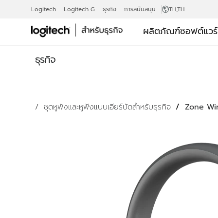
ชุด
Logitech
Logitech G
ธุรกิจ
การสนับสนุน
TH
,TH
ผลิตภัณฑ์
ซอฟต์แวร
หู
ธุรกิจ
ฟัง
ชุดหูฟังและหูฟังแบบเอียร์บัดสำหรับธุรกิจ
Zone Wir
สำหรับ
ธุรกิจ
ZONE