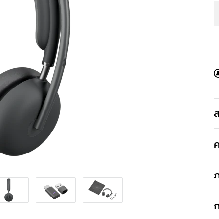
ส
ค
ภ
ก