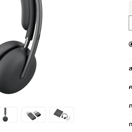
ส
ค
ภ
ก