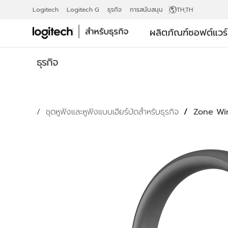
ชุด
Logitech
Logitech G
ธุรกิจ
การสนับสนุน
TH
,TH
ผลิตภัณฑ์
ซอฟต์แวร
หู
ธุรกิจ
ฟัง
ชุดหูฟังและหูฟังแบบเอียร์บัดสำหรับธุรกิจ
Zone Wir
สำหรับ
ธุรกิจ
ZONE