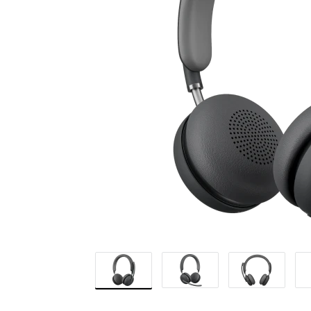
WIRELESS
2