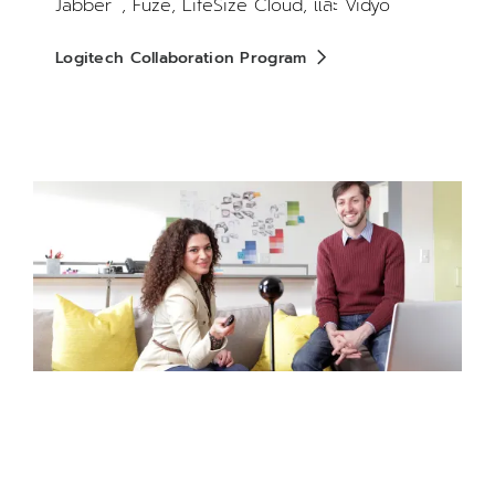
™
Jabber
, Fuze, LifeSize Cloud, และ Vidyo
Logitech Collaboration Program
สบตากัน