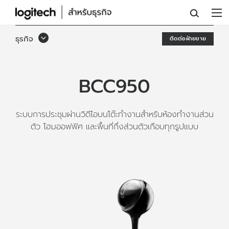
เว็บ
แคม
ธุรกิจ
ติดต่อฝ่ายขาย
และ
ลำโพง
BCC950
ALL-
IN-
ระบบการประชุมผ่านวิดีโอบนโต๊ะทำงานสำหรับห้องทำงานส่วน
ONE
ตัว โฮมออฟฟิศ และพื้นที่กึ่งส่วนตัวเกือบทุกรูปแบบ
LOGITECH
BCC950