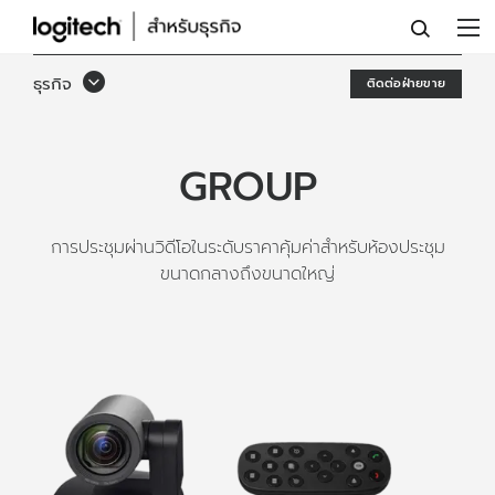
ระบบ
การ
ธุรกิจ
ติดต่อฝ่ายขาย
ประชุม
ผ่าน
GROUP
วิดีโอ
GROUP
การประชุมผ่านวิดีโอในระดับราคาคุ้มค่าสำหรับห้องประชุม
สำหรับ
ขนาดกลางถึงขนาดใหญ่
ห้อง
ขนาด
กลาง
ถึง
ขนาด