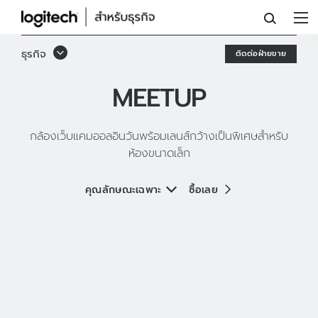
กล้อง
เว็บ
ธุรกิจ
ติดต่อฝ่ายขาย
แค
MEETUP
มอ
อล
กล้องเว็บแคมออลอินวันพร้อมเลนส์กว้างเป็นพิเศษสำหรับ
อิน
ห้องขนาดเล็ก
วัน
คุณลักษณะเฉพาะ
ซื้อเลย
พร้อม
เลนส์
กว้าง
เป็น
พิเศษ