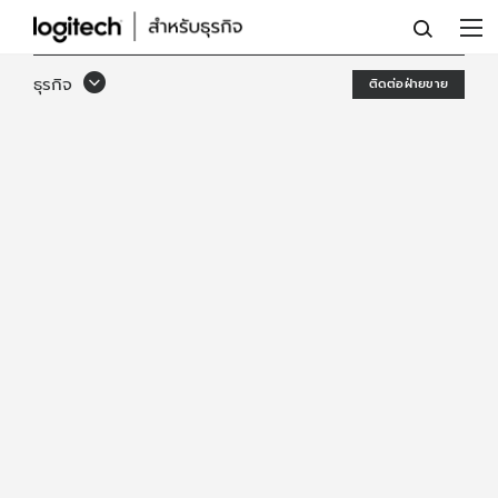
รีโมท
และ
ธุรกิจ
ติดต่อฝ่ายขาย
กล้อง
เพื่อ
การ
ประชุม
ทาง
ไกล
ผ่าน
วิดีโอ
LOGITECH
PTZ