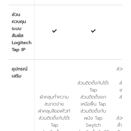
ส่วน
ควบคุม
ระบบ
สัมผัส
Logitech
Tap IP
อุปกรณ์
ส่วนติดต
เสริม
T
ส่วนติดตั้งกับโต๊ะ
ส่วนต
Tap
เหนือ
ผ้าคลุมทำความ
ส่วนติดตั้งยก
ส่วนติ
สะอาดง่าย
เหนือพื้น Tap
ผนั
ผ้าคลุมสีออฟไวท์
ส่วนติดตั้งกับ
Sw
ส่วนติดตั้งกับโต๊ะ
ผนัง Tap
ส่วนติดต
Tap
Swytch
สำหรับว