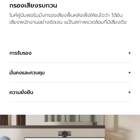
กรองเสียงรบกวน
ไมค์คู่บีมฟอร์มมิ่งกรองเสียงพื้นหลังเพื่อให้แน่ใจว่า ได้ยิน
เสียงพนักงานอย่างชัดเจน แม้ในสภาพแวดล้อมที่มีเสียงดัง
การรับรอง
มั่นคงและควบคุม
ผ่านการรับรองสำหรับ
ธุรกิจ
ความยั่งยืน
MX Brio 705 สำหรับธุรกิจ เข้ากันได้กับระบบปฏิบัติ
11
การชั้นนำ เช่น
Windows
และ
macOS
โปรดดูรายละเอียดด้านเท
ผ่านการรับรอง
ความเป็นส่วนตัวออนดีมานด์
สำหรับ
Microsoft Teams
,
Zoom
,
Google
ตัวเลือกที่คุณจะรู้สึกดี
Meet
และ
Works With Chromebook
และเข้ากันได้กับ
ฉากปิดเพื่อความเป็นส่วนตัวในตัวมอบความสบายใจ
Logitech มุ่งมั่นที่จะร่วมสร้างโลกที่ยั่งยืนมากขึ้น เราทำงาน
แพลตฟอร์มการประชุมผ่านวิดีโอส่วนใหญ่
ให้กับผู้ใช้ ลูกบิดเรียบง่ายบนวงแหวนเลนส์ช่วยให้เปิด
อย่างแข็งขันเพื่อลดผลกระทบต่อสิ่งแวดล้อมและเร่งความเร็ว
หรือปิดฉากปิดเลนส์ได้ง่าย สีของชัตเตอร์ตัดกันช่วย