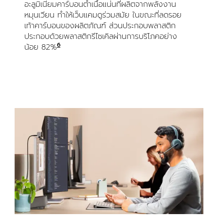
อะลูมิเนียมคาร์บอนต่ำเนื้อแน่นที่ผลิตจากพลังงาน
หมุนเวียน ทำให้เว็บแคมดูร่วมสมัย ในขณะที่ลดรอย
เท้าคาร์บอนของผลิตภัณฑ์ ส่วนประกอบพลาสติก
ประกอบด้วยพลาสติกรีไซเคิลผ่านการบริโภคอย่าง
6
น้อย 82%
ไม่รวม PWA, สายเคเบิล และบรรจุภัณฑ์