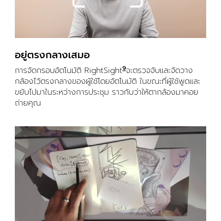
อยู่ตรงกลางเสมอ
9
การจัดกรอบอัตโนมัติ RightSight
เปิดใช้งานด้วย Logi Tune L
จะตรวจจับและจัดวาง
กล้องไว้ตรงกลางของผู้ใช้โดยอัตโนมัติ ในขณะที่ผู้ใช้พูดและ
ขยับไปมาในระหว่างการประชุม ราวกับว่าให้ตากล้องมาคอย
ถ่ายคุณ