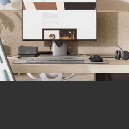
ให้เกิดการเปลี่ยนแปลงระดับสังคม
ให้พนักงานมั่นใจได้ว่ากล้องถูกใช้งานอยู่หรือไม่
เรียนรู้เพิ่มเติมเกี่ยวกับโครงการริเริ่มด้านความยั่งยืนของ
LOGITECH
ความปลอดภัยและการจัดการจากระยะ
ผลิตด้วยพลาสติกรีไซเคิล
ไกล
่
ส่วนประกอบพลาสติกใน MX Brio 705 เพื่อธุรกิจ ประกอบ
MX Brio 705 for Business ให้ความสบายใจสำหรับ
14
ด้วยพลาสติกรีไซเคิลผ่านการบริโภคที่ผ่านการรับรอง 82%
ไม่ร
ฝ่าย IT การออกแบบบูตที่ปลอดภัยให้ความปลอดภัย
เพื่อมอบชีวิตที่สองให้กับพลาสติกที่สิ้นสุดอายุการใช้งานจาก
ในขณะที่เว็บแคมถูกใช้งาน และป้องกันผู้ใช้จากการ
อุปกรณ์อิเล็กทรอนิกส์เครื่องเก่า และช่วยลดรอยเท้าคาร์บอน
ดำเนินการที่ไม่ได้รับอนุญาต ฝ่าย IT สามารถจัดการ
เว็บแคมจากระยะไกลได้อย่างปลอดภัยด้วย Logitech
เกี่ยวกับพลาสติกรีไซเคิล
12
Sync
ต้องดาวน์โหลด Logi Tune ในแต่ละอุปกรณ์
ปรับแต่งได้ง่าย
พนักงานสามารถปรับแต่งประสบการณ์วิดีโอตาม