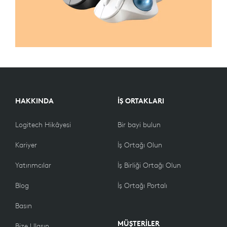
HAKKINDA
İŞ ORTAKLARI
Logitech Hikâyesi
Bir bayi bulun
Kariyer
İş Ortağı Olun
Yatırımcılar
İş Birliği Ortağı Olun
Blog
İş Ortağı Portalı
Basın
MÜŞTERİLER
Bize Ulaşın