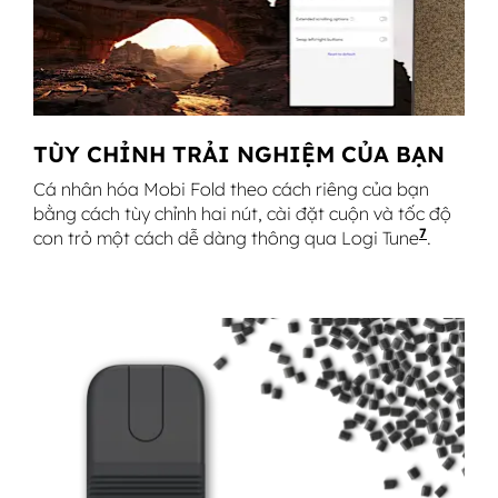
TÙY CHỈNH TRẢI NGHIỆM CỦA BẠN
Cá nhân hóa Mobi Fold theo cách riêng của bạn
bằng cách tùy chỉnh hai nút, cài đặt cuộn và tốc độ
7
con trỏ một cách dễ dàng thông qua Logi Tune
Có sẵn 
.