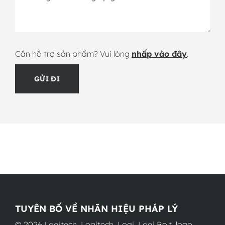
Cần hỗ trợ sản phẩm? Vui lòng
nhấp vào đây
.
GỬI ĐI
TUYÊN BỐ VỀ NHÃN HIỆU PHÁP LÝ
© 2026 Logitech. Logitech, Logi, Logi Bolt, logo