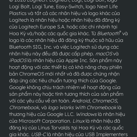
Logi Bolt, Logi Tune, Easy-Switch, logo Next Life
Plastics và tất cả các nhãn hiệu và logo khác của
Logitech là nhãn hiệu hoặc nhãn hiệu đã đăng ký
của Logitech Europe S.A. hoặc các chi nhánh tại
®
Hoa Kỳ và/hoặc các quốc gia khác. Từ
Bluetooth
và
logo là các nhãn hiệu đã đăng ký thuộc sở hữu của
Bluetooth SIG, Inc. và việc Logitech sử dụng các
nhãn hiệu này đều đã được cấp phép.
macOS
và
iPadOS
là nhãn hiệu của Apple Inc. Sản phẩm này
hoạt động với các thiết bị có khả năng chạy phiên
bản ChromeOS mới nhất và đã được chứng nhận
đáp ứng các tiêu chuẩn tương thích của Google.
Google không chịu trách nhiệm về hoạt động của
sản phẩm này hoặc tính tương thích của sản phẩm
với các yêu cầu về an toàn.
Android
,
ChromeOS
,
Chromebook
, và
logo Works With Chromebook
là
thương hiệu của Google LLC.
Windows
là nhãn hiệu
của Microsoft Corporation.
Linux
là nhãn hiệu đã
đăng ký của Linus Torvalds tại Hoa Kỳ và các quốc
gia khác.
USB-C
là nhãn hiệu của USB Implementers