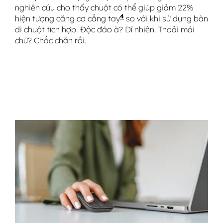
nghiên cứu cho thấy chuột có thể giúp giảm 22%
4
hiện tượng căng cơ cẳng tay
Nghiên cứu Logitech Erg
so với khi sử dụng bàn
di chuột tích hợp. Độc đáo à? Dĩ nhiên. Thoải mái
chứ? Chắc chắn rồi.