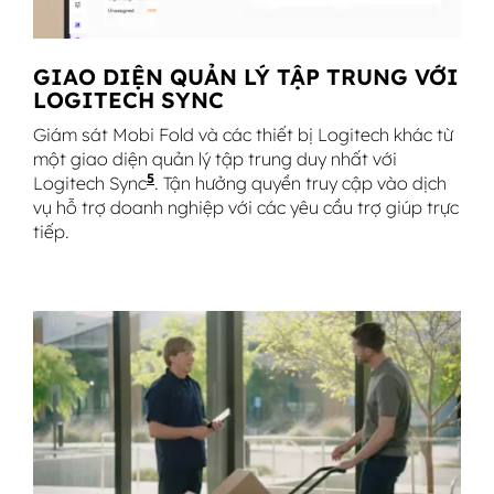
GIAO DIỆN QUẢN LÝ TẬP TRUNG VỚI
LOGITECH SYNC
Giám sát Mobi Fold và các thiết bị Logitech khác từ
một giao diện quản lý tập trung duy nhất với
5
Logitech Sync
Yêu cầu cài đặt Logi Tune trên từng t
. Tận hưởng quyền truy cập vào dịch
vụ hỗ trợ doanh nghiệp với các yêu cầu trợ giúp trực
tiếp.