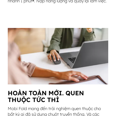
nhanh 1 phút
Thời lượng pin có thể thay đổi tùy the
. Nạp năng lượng và quay lại làm việc.
HOÀN TOÀN MỚI. QUEN
THUỘC TỨC THÌ
Mobi Fold mang đến trải nghiệm quen thuộc cho
bất kỳ ai đã sử dụng chuột truyền thống. Và các