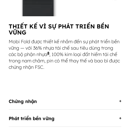
THIẾT KẾ VÌ SỰ PHÁT TRIỂN BỀN
VỮNG
Mobi Fold được thiết kế nhắm đến sự phát triển bền
vững — với 36% nhựa tái chế sau tiêu dùng trong
8
các bộ phận nhựa
Không bao gồm nhựa trong bộ nối 
, 100% kim loại đất hiếm tái chế
trong nam châm, pin có thể thay thế và bao bì được
chứng nhận FSC.
Chứng nhận
Phát triển bền vững