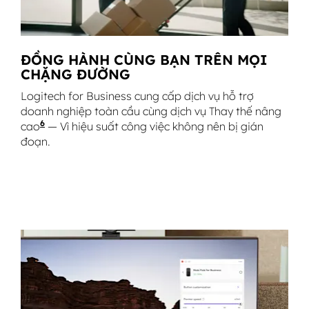
ĐỒNG HÀNH CÙNG BẠN TRÊN MỌI
CHẶNG ĐƯỜNG
Logitech for Business cung cấp dịch vụ hỗ trợ
doanh nghiệp toàn cầu cùng dịch vụ Thay thế nâng
6
cao
Dịch vụ chỉ được áp dụng khi doanh nghiệp mua c
— Vì hiệu suất công việc không nên bị gián
đoạn.