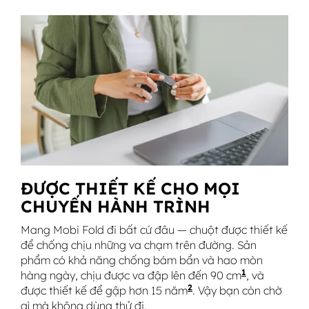
ĐƯỢC THIẾT KẾ CHO MỌI
CHUYẾN HÀNH TRÌNH
Mang Mobi Fold đi bất cứ đâu — chuột được thiết kế
để chống chịu những va chạm trên đường. Sản
phẩm có khả năng chống bám bẩn và hao mòn
1
hàng ngày, chịu được va đập lên đến 90 cm
Thử nghiệm 
, và
2
được thiết kế để gập hơn 15 năm
Dựa trên mức sử dụng
. Vậy bạn còn chờ
gì mà không dùng thử đi.