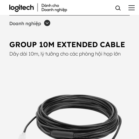
DÂY
CÁP
Doanh nghiệp
KÉO
DÀI
GROUP 10M EXTENDED CABLE
10M
Dây dài 10m, lý tưởng cho các phòng hội họp lớn
CHO
GROUP
CỦA
LOGITECH