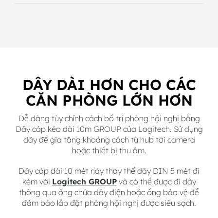
DÂY DÀI HƠN CHO CÁC
CĂN PHÒNG LỚN HƠN
Dễ dàng tùy chỉnh cách bố trí phòng hội nghị bằng
Dây cáp kéo dài 10m GROUP của Logitech. Sử dụng
dây để gia tăng khoảng cách từ hub tới camera
hoặc thiết bị thu âm.
Dây cáp dài 10 mét này thay thế dây DIN 5 mét đi
kèm với
Logitech GROUP
và có thể được đi dây
thông qua ống chứa dây điện hoặc ống bảo vệ để
đảm bảo lắp đặt phòng hội nghị được siêu sạch.