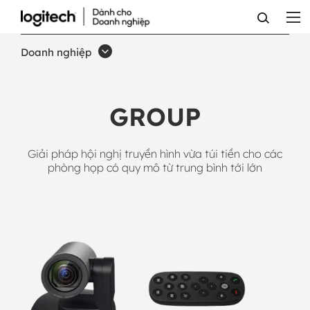
HỆ
THỐNG
Doanh nghiệp
HỘI
NGHỊ
GROUP
TRUYỀN
HÌNH
Giải pháp hội nghị truyền hình vừa túi tiền cho các
GROUP
phòng họp có quy mô từ trung bình tới lớn
-
CÁC
CĂN
PHÒNG
TỪ