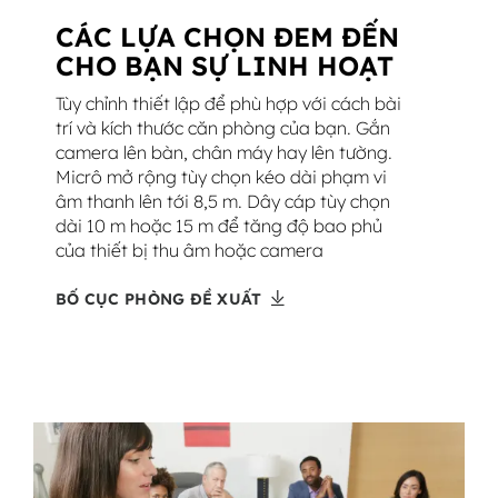
CÁC LỰA CHỌN ĐEM ĐẾN
CHO BẠN SỰ LINH HOẠT
Tùy chỉnh thiết lập để phù hợp với cách bài
trí và kích thước căn phòng của bạn. Gắn
camera lên bàn, chân máy hay lên tường.
Micrô mở rộng tùy chọn kéo dài phạm vi
âm thanh lên tới 8,5 m. Dây cáp tùy chọn
dài 10 m hoặc 15 m để tăng độ bao phủ
của thiết bị thu âm hoặc camera
BỐ CỤC PHÒNG ĐỀ XUẤT