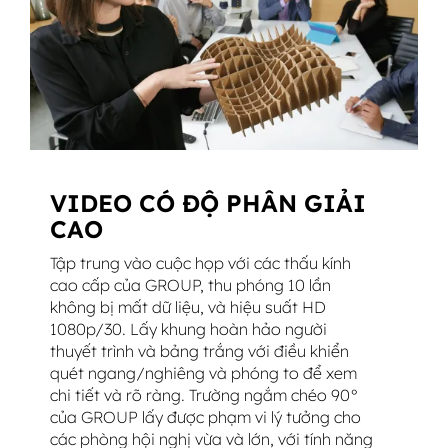
VIDEO CÓ ĐỘ PHÂN GIẢI
CAO
Tập trung vào cuộc họp với các thấu kính
cao cấp của GROUP, thu phóng 10 lần
không bị mất dữ liệu, và hiệu suất HD
1080p/30. Lấy khung hoàn hảo người
thuyết trình và bảng trắng với điều khiển
quét ngang/nghiêng và phóng to để xem
chi tiết và rõ ràng. Trường ngắm chéo 90°
của GROUP lấy được phạm vi lý tưởng cho
các phòng hội nghị vừa và lớn, với tính năng