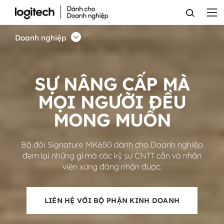
BỘ
ĐÔI
Doanh nghiệp
BÀN
PHÍM
SỰ NÂNG CẤP MÀ
VÀ
MỌI NGƯỜI ĐỀU
CHUỘT
MONG MUỐN
SIGNATURE
MK650
Bộ đôi Signature MK650 dành cho Doanh nghiệp
DÀNH
đem lại những gì mà các kỹ sư CNTT cần và nhân
viên xứng đáng nhận được.
CHO
DOANH
LIÊN HỆ VỚI BỘ PHẬN KINH DOANH
NGHIỆP