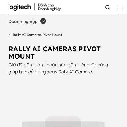
GIÁ
ĐỠ
Doanh nghiệp
XOAY
Rally AI Cameras Pivot Mount
CHO
RALLY
RALLY AI CAMERAS PIVOT
MOUNT
AI
Giá đỡ gắn tường hoặc hộp gắn tường đa năng
CAMERA
giúp bạn dễ dàng xoay Rally AI Camera.