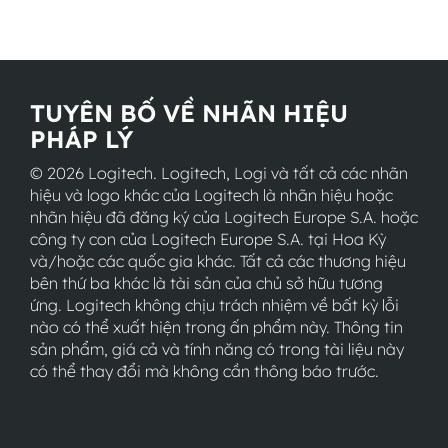
TUYÊN BỐ VỀ NHÃN HIỆU
PHÁP LÝ
© 2026 Logitech. Logitech, Logi và tất cả các nhãn
hiệu và logo khác của Logitech là nhãn hiệu hoặc
nhãn hiệu đã đăng ký của Logitech Europe S.A. hoặc
công ty con của Logitech Europe S.A. tại Hoa Kỳ
và/hoặc các quốc gia khác. Tất cả các thương hiệu
bên thứ ba khác là tài sản của chủ sở hữu tương
ứng. Logitech không chịu trách nhiệm về bất kỳ lỗi
nào có thể xuất hiện trong ấn phẩm này. Thông tin
sản phẩm, giá cả và tính năng có trong tài liệu này
có thể thay đổi mà không cần thông báo trước.