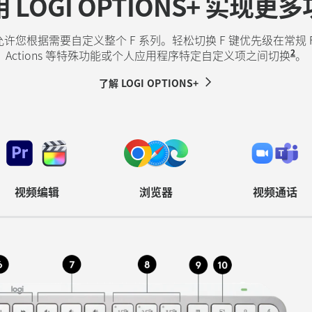
 LOGI OPTIONS+ 实现更
ons+ 允许您根据需要自定义整个 F 系列。轻松切换 F 键优先级在常规 F
2
Actions 等特殊功能或个人应用程序特定自定义项之间切换
需要
。
了解 LOGI OPTIONS+
视频编辑
浏览器
视频通话