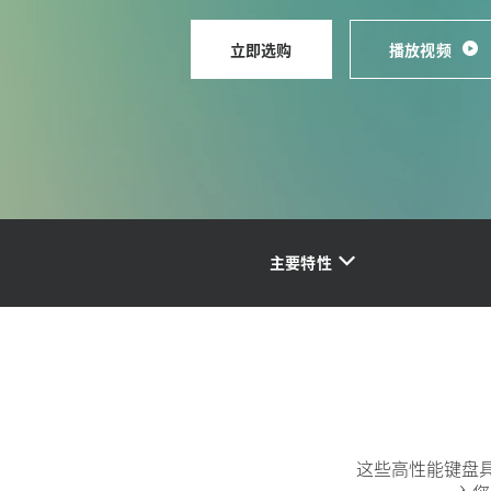
的
立即选购
播放视频
MX
KEYS
键
主要特性
盘
这些高性能键盘具