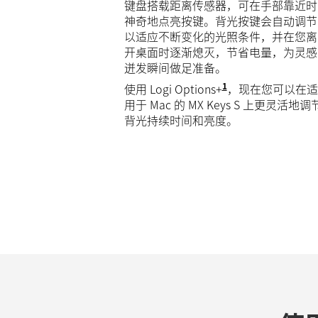
键盘搭载距离传感器，可在手部靠近时
神奇地点亮按键。背光按键会自动调节
以适应不断变化的光照条件，并在您离
开桌面时逐渐熄灭，节省电量，为灵感
迸发瞬间做足准备。
1
使用 Logi Options+
需要 Logi Opt
，现在您可以在适
用于 Mac 的 MX Keys S 上更灵活地调
背光持续时间和亮度。