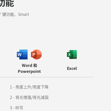
多功能
 键功能、Smart
 Logi Options+ 应用程序，支持最新版本的 macOS
Word 和
Excel
Powerpoint
1 - 亮度上升/亮度下降
2 - 背光增强/背光减弱
3 - 听写