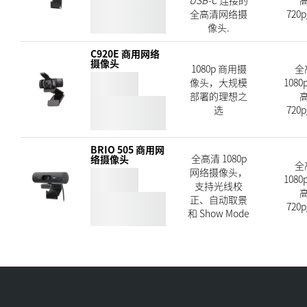
全高清网络摄
720p
像头.
C920E 商用网络
摄像头
1080p 商用摄
全
像头，大规模
1080p
部署的理想之
选
720p
BRIO 505 商用网
全高清 1080p
络摄像头
全
网络摄像头，
1080p
支持光线校
正、自动取景
720p
和 Show Mode