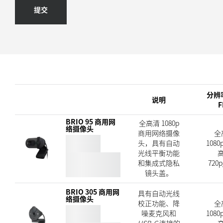
提交
分辨
说明
F
BRIO 95 商用网
全高清 1080p
络摄像头
商用网络摄像
全
头，具有自动
1080p
光线平衡功能
和集成式隐私
720p
镜头盖。
BRIO 305 商用网
具有自动光线
络摄像头
校正功能、降
全
噪麦克风和
1080p
USB-C
连接的