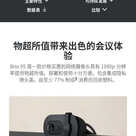
主要特性
可持续发展
数据表
比较
物超所值带来出色的会议体
验
Brio 95 是一款价格实惠的网络摄像头具有 1080p 分辨
率提供物超所值。部署和使用十分方便。包含集成隐私
3
镜头盖。由至少 77% 制成
Brio 105 中的塑料部
消费后回收塑料。