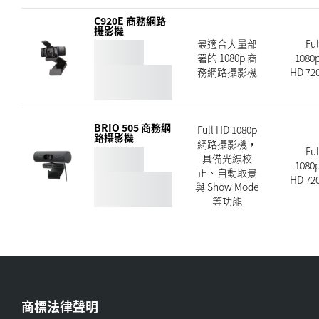
C920E 商務網路
攝影機
最適合大量部
Ful
署的 1080p 商
1080p
務網路攝影機
HD 720
BRIO 505 商務網
Full HD 1080p
路攝影機
網路攝影機，
Ful
具備光線校
1080p
正、自動取景
HD 720
與 Show Mode
等功能
商標法律聲明