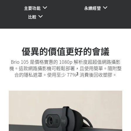
主要功能
永續經營
比較
優異的價值更好的會議
Brio 105 是價格實惠的 1080p 解析度超超值網路攝影
機。這款網路攝影機可輕鬆部署，且使用簡單。隨附整
3
合的隱私遮罩。使用至少 77%
Brio 105 中的塑膠
消費後回收塑膠。