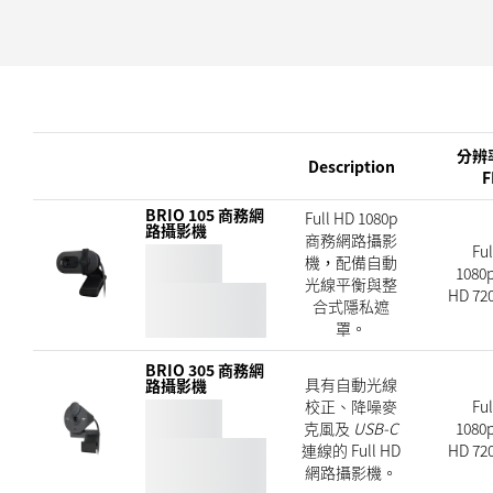
分辨
Description
F
BRIO 105 商務網
Full HD 1080p
路攝影機
商務網路攝影
Ful
機，配備自動
1080p
光線平衡與整
HD 720
合式隱私遮
罩。
BRIO 305 商務網
具有自動光線
路攝影機
校正、降噪麥
Ful
克風及
USB-C
1080p
連線的 Full HD
HD 720
網路攝影機。