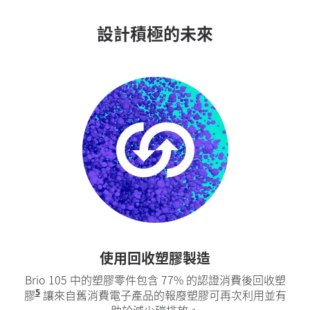
設計積極的未來
到
使用回收塑膠製造
Brio 105 中的塑膠零件包含 77% 的認證消費後回收塑
5
膠
不包括印刷線路板 (PWA)、麥克風、連接線、以及包
讓來自舊消費電子產品的報廢塑膠可再次利用並有