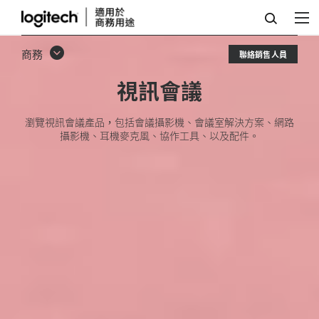
視
訊
商務
聯絡銷售人員
會
視訊會議
議：
解
瀏覽視訊會議產品，包括會議攝影機、會議室解決方案、網路
攝影機、耳機麥克風、協作工具、以及配件。
決
方
案，
系
統，
設
備