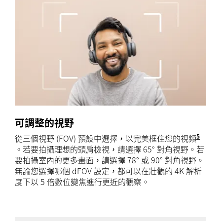
可調整的視野
5
從三個視野 (FOV) 預設中選擇，以完美框住您的視頻
此功能需
。若要拍攝理想的頭肩檢視，請選擇 65° 對角視野。若
要拍攝室內的更多畫面，請選擇 78° 或 90° 對角視野。
無論您選擇哪個 dFOV 設定，都可以在壯觀的 4K 解析
度下以 5 倍數位變焦進行更近的觀察。