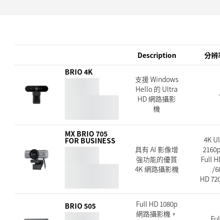
Description
分辨率
BRIO 4K
支援 Windows
Hello 的 Ultra
HD 網路攝影
機
MX BRIO 705
4K Ul
FOR BUSINESS
具有 AI 影像增
2160p
強功能的優質
Full H
4K 網路攝影機
/6
HD 720
Full HD 1080p
BRIO 505
網路攝影機，
Ful