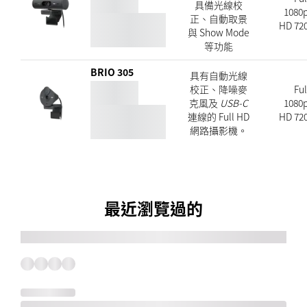
具備光線校
1080p
正、自動取景
HD 720
與 Show Mode
等功能
BRIO 305
具有自動光線
校正、降噪麥
Ful
克風及
USB-C
1080p
連線的 Full HD
HD 720
網路攝影機。
最近瀏覽過的