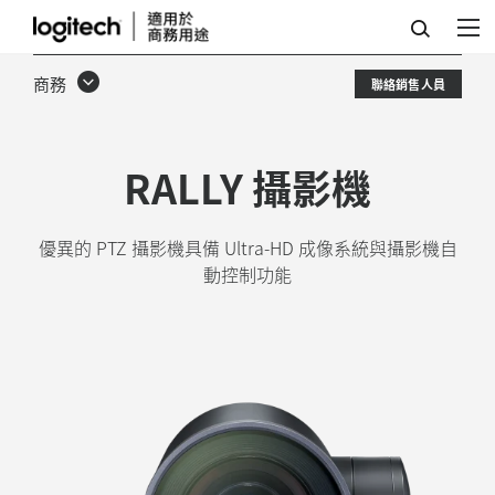
適
用
商務
聯絡銷售人員
於
會
RALLY 攝影機
議
室
優異的 PTZ 攝影機具備 Ultra-HD 成像系統與攝影機自
的
動控制功能
RALLY
ULTRA
HD
PTZ
攝