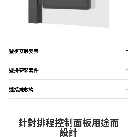
豎框安裝支架
豎框安裝支架
壁掛安裝套件
使用隨附的支架將 Tap Scheduler 固定到門或窗框上，
以提高可見度。
壁掛安裝套件
連接線收納
將 Tap Scheduler 安裝在牆上的任何地方並保持固定。
連接線收納
針對排程控制面板用途而
使用多種佈線選項隱藏穿過牆壁、豎框或其他方向的連
接線。
設計