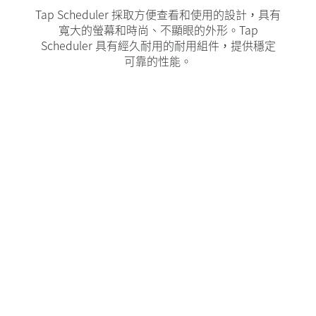
Tap Scheduler 採取方便查看和使用的設計，具有
寬大的螢幕和時尚、不顯眼的外形。Tap
Scheduler 具有經久耐用的耐用組件，提供穩定
可靠的性能。
10.1 英吋觸控顯示器
方便使用的平面角度
嵌入式安裝，距
離牆壁 31.4 公釐
抗指紋疏油塗層
可用性指示燈