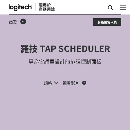
適
用
商務
聯絡銷售人員
於
會
羅技 TAP SCHEDULER
議
室
專為會議室設計的排程控制面板
的
羅
規格
觀看影片
技
TAP
SCHEDULER