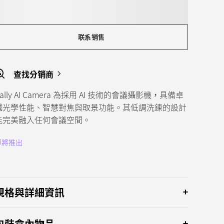
联系销售
查找分销商
Rally AI Camera 為採用 AI 技術的會議攝影機，具備卓
越光學性能、智慧對焦與取景功能。其低調洗鍊的設計
能完美融入任何會議空間。
即將推出
規格與詳細資訊
包裝盒內物品