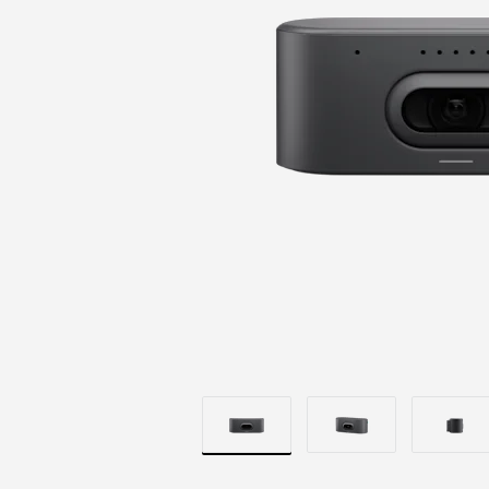
景
與
卓
越
光
學