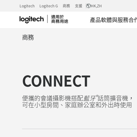
羅
Logitech
Logitech G
商務
支援
HK
,ZH
產品
軟體與服務
合
技
商務
CONFERENC
CONNECT
CONNECT
®
便攜的會議攝影機搭配
藍牙
話筒擴音機，
可在小型房間、家庭辦公室和外出時使用