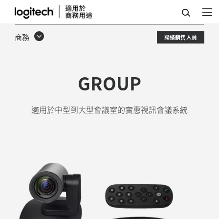
GROUP
視
商務
聯絡銷售人員
訊
會
GROUP
議
系
適用於中型到大型會議室的實惠視訊會議系統
統
-
中
到
大
型