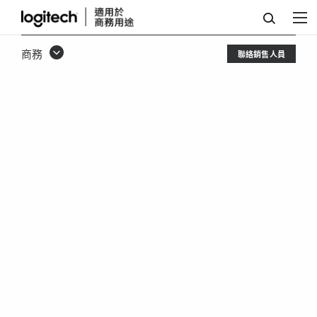
ZONE
有
商務
聯絡銷售人員
線
耳
機
麥
克
風