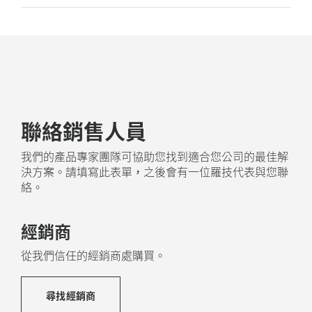
採用環保回收塑料再製
H570e (
Teams
版本) 的塑膠元件包含經認證的消費後回
及
7
收塑料，單聲道版本為 45%，立體聲版本為 54%
不包括電
，讓
進
來自舊消費電子產品的報廢塑膠可再次利用，並有助於
減少碳足跡。
聯絡銷售人員
關於回收塑膠
我們的產品專家團隊可協助您找到適合您公司的最佳解
決方案。請填寫此表單，之後會有一位羅技代表與您聯
絡。
經銷商
從我們信任的經銷商處購買。
尋找經銷商