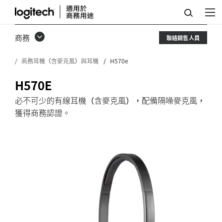
H570E
USB
商務
聯絡銷售人員
耳
商務耳機（含麥克風）與耳機
H570e
機
麥
H570E
克
必不可少的有線耳機（含麥克風），配備隔噪麥克風，
獲得商務認證。
風
(具
降
噪
麥
克