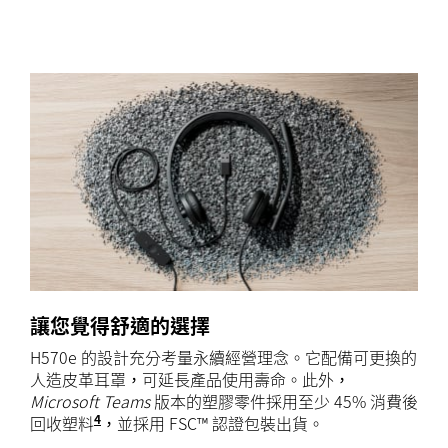
讓您覺得舒適的選擇
H570e 的設計充分考量永續經營理念。它配備可更換的
人造皮革耳罩，可延長產品使用壽命。此外，
Microsoft Teams
版本的塑膠零件採用至少 45% 消費後
4
回收塑料
，單聲道版本塑膠零件為 45% 回收材質，立體聲版
，並採用 FSC™ 認證包裝出貨。