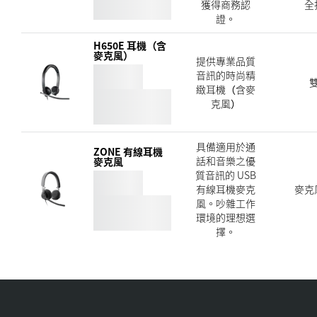
獲得商務認
全
證。
H650E 耳機（含
麥克風）
提供專業品質
音訊的時尚精
緻耳機（含麥
克風）
具備適用於通
ZONE 有線耳機
話和音樂之優
麥克風
質音訊的 USB
有線耳機麥克
麥克
風。吵雜工作
環境的理想選
擇。