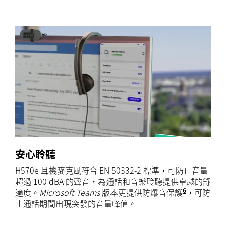
安心聆聽
H570e 耳機麥克風符合 EN 50332-2 標準，可防止音量
超過 100 dBA 的聲音，為通話和音樂聆聽提供卓越的舒
6
適度。
Microsoft Teams
版本更提供防爆音保護
需要在 Win
，可防
止通話期間出現突發的音量峰值。