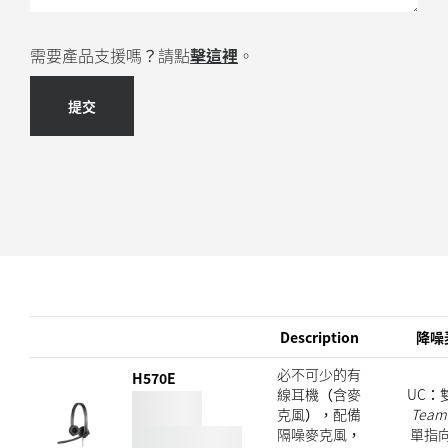
需要產品支援嗎？請點
擊這裡
。
提交
Description
降噪
必不可少的有
H570E
線耳機（含麥
UC：
克風），配備
Team
隔噪麥克風，
單指向