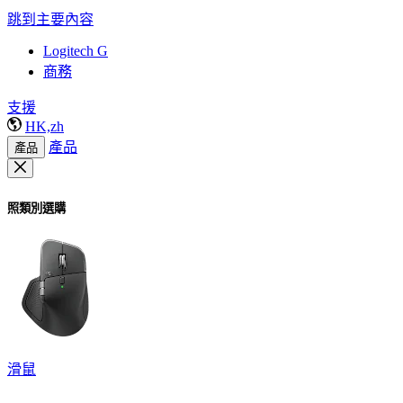
跳到主要內容
Logitech G
商務
支援
HK,zh
產品
產品
照類別選購
滑鼠