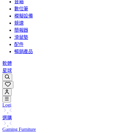
音箱
數位筆
模擬設備
競速
簡報器
滑鼠墊
配件
暢銷產品
軟體
星球
Logi
選購
Gaming Furniture