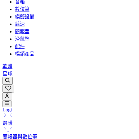
音箱
數位筆
模擬設備
競速
簡報器
滑鼠墊
配件
暢銷產品
軟體
星球
Logi
選購
簡報器與數位筆