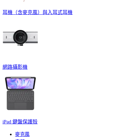
耳機（含麥克風）與入耳式耳機
網路攝影機
iPad 鍵盤保護殼
麥克風