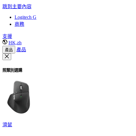
跳到主要內容
Logitech G
商務
支援
HK,zh
產品
產品
照類別選購
滑鼠